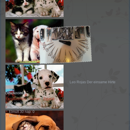
Leo Rojas Der einsame Hirte
Oldalletöltés
Oldalletöltés
|
Találat
|
Egyedi
Az elmúlt 24 órában:
0
Elmúlt 7 nap:
0
Elmúlt 30 nap:
0
Most: 0