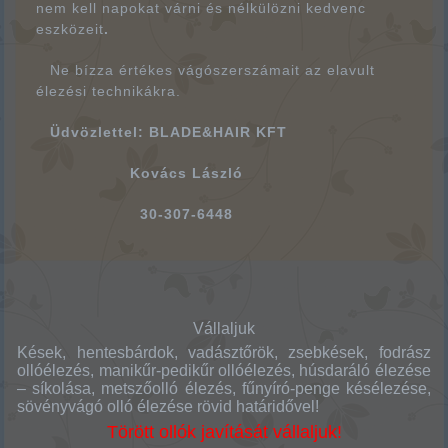
nem kell napokat várni és nélkülözni kedvenc
eszközeit
.
Ne bízza értékes vágószerszámait az elavult
élezési technikákra.
Üdvözlettel:
BLADE
&
HAIR KFT
Kovács László
30-307-6448
Vállaljuk
Kések, hentesbárdok, vadásztőrök, zsebkések, fodrász
ollóélezés, manikűr-pedikűr ollóélezés, húsdaráló élezése
– síkolása, metszőolló élezés, fűnyíró-penge késélezése,
sövényvágó olló élezése rövid határidővel!
Törött ollók javítását vállaljuk!