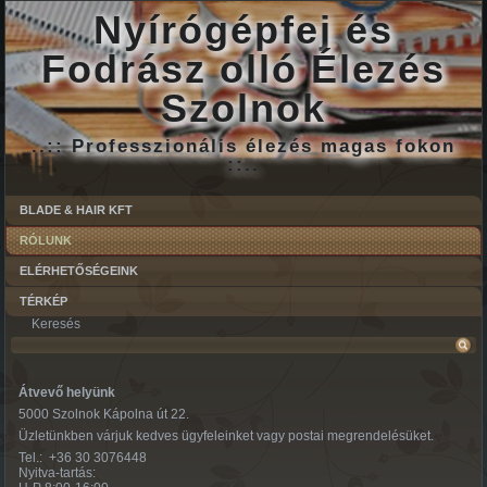
Nyírógépfej és
Fodrász olló Élezés
Szolnok
..:: Professzionális élezés magas fokon
::..
BLADE & HAIR KFT
RÓLUNK
ELÉRHETŐSÉGEINK
TÉRKÉP
Keresés
Átvevő helyünk
5000 Szolnok Kápolna út 22.
Üzletünkben várjuk kedves ügyfeleinket vagy postai megrendelésüket.
Tel.: +36 30 3076448
Nyitva-tartás: