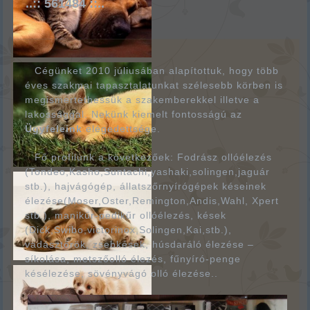
..:: 561484 ::..
Cégünket 2010 júliusában alapítottuk, hogy több
éves szakmai tapasztalatunkat szélesebb körben is
megismertethessük a szakemberekkel illetve a
lakossággal. Nekünk kiemelt fontosságú az
Ügyfeleink
elégedettsége.
Fő profilunk a következőek: Fodrász ollóélezés
(Tondeo,Kasho,Suntachi,yashaki,solingen,jaguár
stb.), hajvágógép, állatszőrnyírógépek késeinek
élezése(Moser,Oster,Remington,Andis,Wahl, Xpert
stb.), manikűr-pedikűr ollóélezés, kések
(Dick,Swibo,victorinox,Solingen,Kai,stb.),
vadásztőrök, zsebkések, húsdaráló élezése –
síkolása, metszőolló élezés, fűnyíró-penge
késélezése, sövényvágó olló élezése..